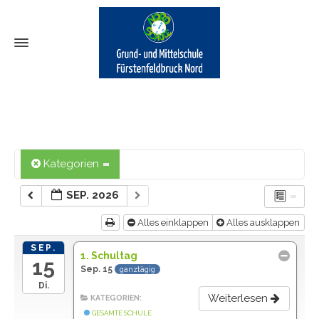
Kategorien
SEP. 2026
Alles einklappen
Alles ausklappen
SEP.
1. Schultag
15
Sep. 15
ganztägig
Di.
Weiterlesen
KATEGORIEN:
GESAMTE SCHULE